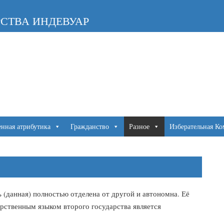
СТВА ИНДЕВУАР
енная атрибутика
Гражданство
Разное
Изберательная Ко
ь (данная) полностью отделена от другой и автономна. Её
арственным языком второго государства является