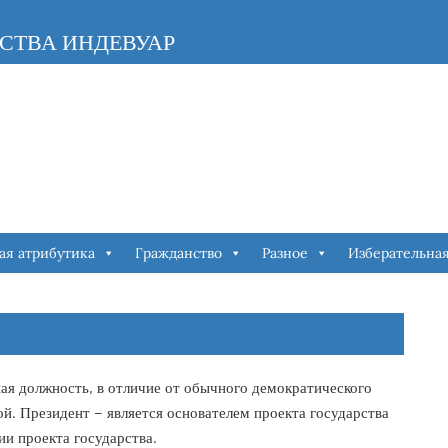
СТВА ИНДЕВУАР
ая атрибутика
Гражданство
Разное
Изберательна
ная должность, в отличие от обычного демократического
ной. Президент – является основателем проекта государства
и проекта государства.